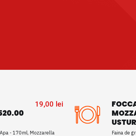
FOCCA
19,00
lei
520.00
MOZZA
USTURO
, Apa - 170ml, Mozzarella
Faina de g