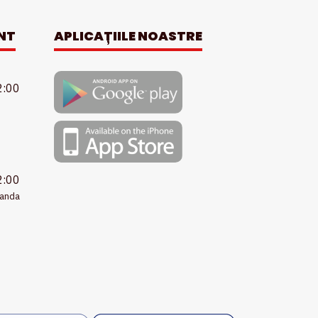
NT
APLICAȚIILE NOASTRE
2:00
2:00
manda