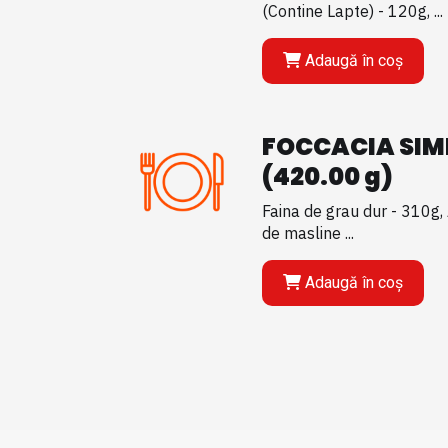
(Contine Lapte) - 120g, ...
Adaugă în coș
FOCCACIA SIM
(420.00 g)
Faina de grau dur - 310g, 
de masline ...
Adaugă în coș