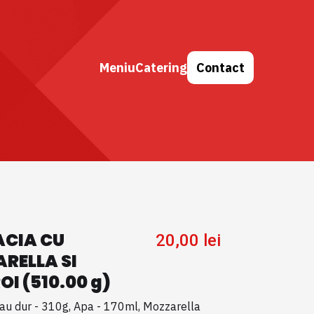
Meniu
Catering
Contact
CIA CU
20,00
lei
RELLA SI
I (510.00 g)
rau dur - 310g, Apa - 170ml, Mozzarella