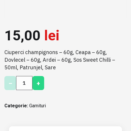
15,00
lei
Ciuperci champignons – 60g, Ceapa – 60g,
Dovlecel – 60g, Ardei – 60g, Sos Sweet Chilli –
50ml, Patrunjel, Sare
C
−
+
a
n
t
i
Categorie:
Garnituri
t
a
t
e