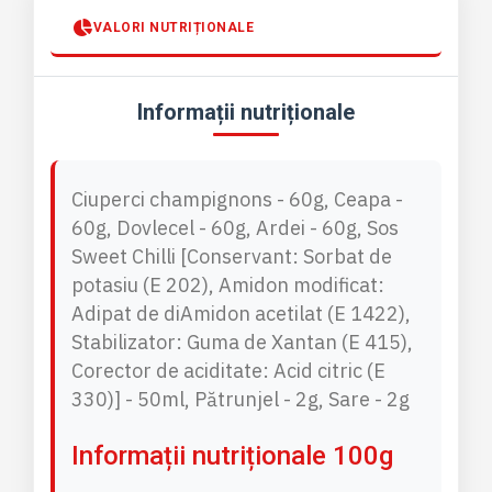
L
E
VALORI NUTRIȚIONALE
G
U
M
Informații nutriționale
E
C
U
S
Ciuperci champignons - 60g, Ceapa -
O
S
60g, Dovlecel - 60g, Ardei - 60g, Sos
S
Sweet Chilli [Conservant: Sorbat de
W
potasiu (E 202), Amidon modificat:
W
E
Adipat de diAmidon acetilat (E 1422),
T
Stabilizator: Guma de Xantan (E 415),
C
Corector de aciditate: Acid citric (E
H
I
330)] - 50ml, Pătrunjel - 2g, Sare - 2g
L
L
Informații nutriționale 100g
I
(