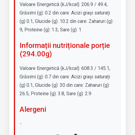
2
Valoare Energetică (kJ/kcal): 206.9 / 49.4,
9
Grăsimi (g): 0.2 din care: Acizi grași saturați
4
(g) 0.1, Glucide (g): 10.2 din care: Zaharuri (g):
.
0
9, Proteine (g): 1.3, Sare (g): 1
0
g
Informații nutriționale porție
)
(294.00g)
Valoare Energetică (kJ/kcal): 608.3 / 145.1,
Grăsimi (g): 0.7 din care: Acizi grași saturați
(g) 0.1, Glucide (g): 30 din care: Zaharuri (g):
26.5, Proteine (g): 3.8, Sare (g): 2.9
Alergeni
-