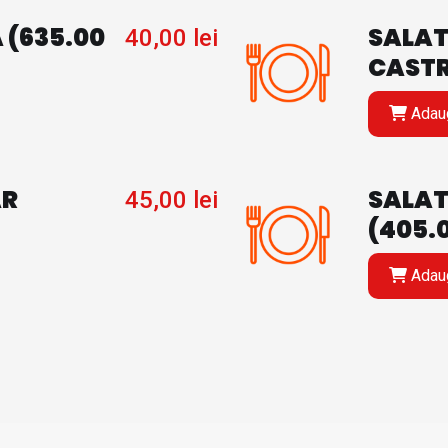
 (635.00
SALATA
40,00
lei
CASTR
Adaug
AR
SALAT
45,00
lei
(405.
Adaug