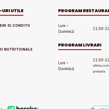
-URI UTILE
PROGRAM RESTAURA
Luni –
NI SI CONDITII
11:00-2
Duminică
PROGRAM LIVRARI
RI NUTRITIONALE
11:00-2
Luni –
ultima co
Duminică
preluata