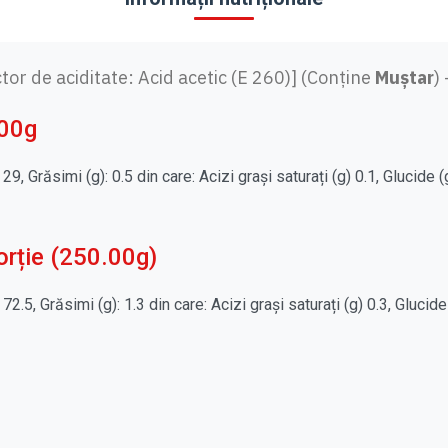
E
T
I
A
ctor de aciditate: Acid acetic (E 260)] (Conține
Muștar
)
C
R
100g
I
(
2
, Grăsimi (g): 0.5 din care: Acizi grași saturați (g) 0.1, Glucide (g)
5
0
.
0
porție (250.00g)
0
g
2.5, Grăsimi (g): 1.3 din care: Acizi grași saturați (g) 0.3, Glucide 
)