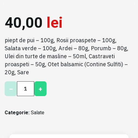
40,00
lei
piept de pui – 100g, Rosii proaspete – 100g,
Salata verde – 100g, Ardei – 80g, Porumb – 80g,
Ulei din turte de masline – 50ml, Castraveti
proaspeti – 50g, Otet balsamic (Contine Sulfiti) –
20g, Sare
C
−
+
a
n
t
i
Categorie:
Salate
t
a
t
e