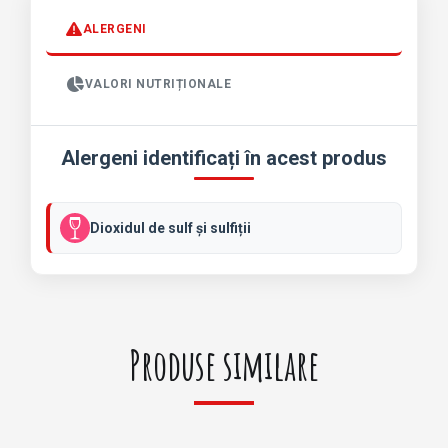
S
A
ALERGENI
L
A
T
VALORI NUTRIȚIONALE
A
P
O
Alergeni identificați în acest produs
L
L
O
(
Dioxidul de sulf și sulfiții
5
8
5
.
0
0
Produse similare
g
)