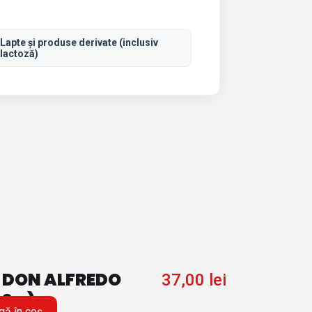
Lapte și produse derivate (inclusiv
lactoză)
 DON ALFREDO
37,00
lei
0 g)
ă în coș