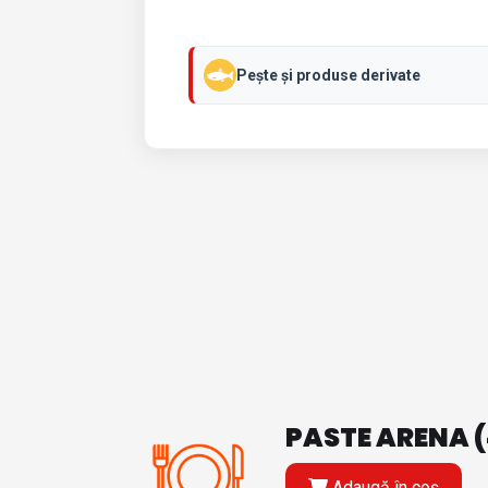
Pește și produse derivate
PASTE ARENA (
Adaugă în coș