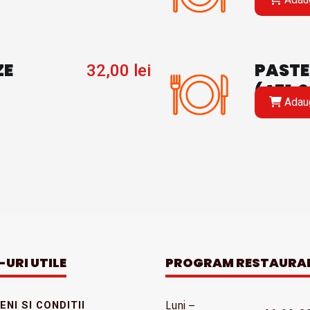
ZE
PASTE
32,00
lei
(451.0
Adaug
-URI UTILE
PROGRAM RESTAURA
Luni –
NI SI CONDITII