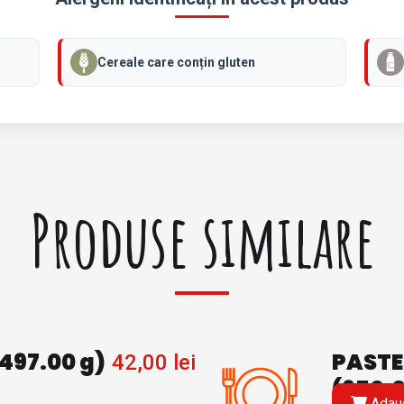
N
E
(
Cereale care conțin gluten
4
9
5
.
0
0
g
)
Produse similare
497.00 g)
PASTE
42,00
lei
(650.0
Adaug