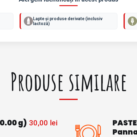
S
I
D
Lapte și produse derivate (inclusiv
O
lactoză)
V
L
E
C
E
L
(
Produse similare
5
1
6
.
0
0
g
)
0.00 g)
PASTE
30,00
lei
Panna