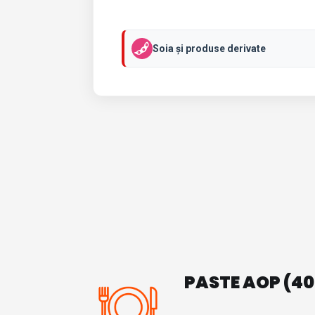
Soia și produse derivate
PASTE AOP (40