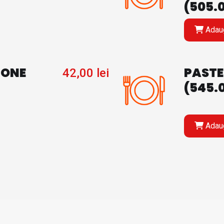
(505.0
Adaug
MONE
PASTE
42,00
lei
(545.
Adaug