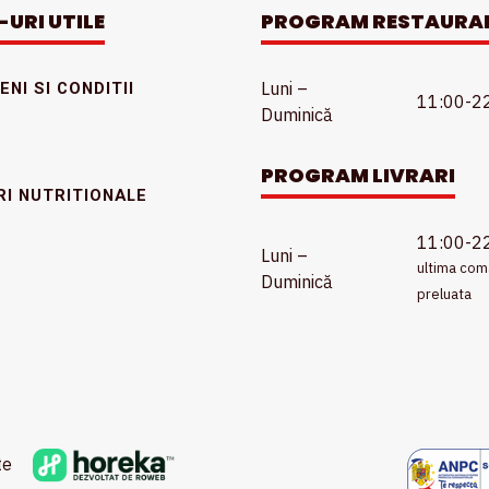
-URI UTILE
PROGRAM RESTAURA
Luni –
NI SI CONDITII
11:00-2
Duminică
PROGRAM LIVRARI
RI NUTRITIONALE
11:00-2
Luni –
ultima co
Duminică
preluata
te